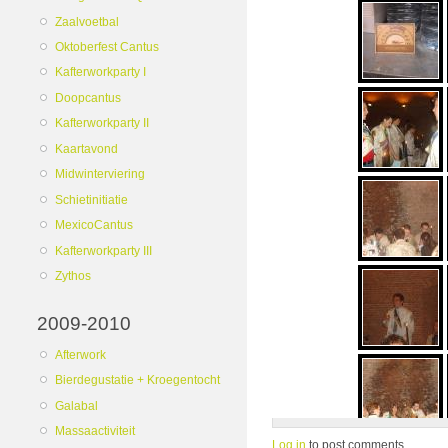
Zaalvoetbal
Oktoberfest Cantus
Kafterworkparty I
Doopcantus
Kafterworkparty II
Kaartavond
Midwinterviering
Schietinitiatie
MexicoCantus
Kafterworkparty III
Zythos
2009-2010
Afterwork
Bierdegustatie + Kroegentocht
Galabal
Massaactiviteit
Log in
to post comments