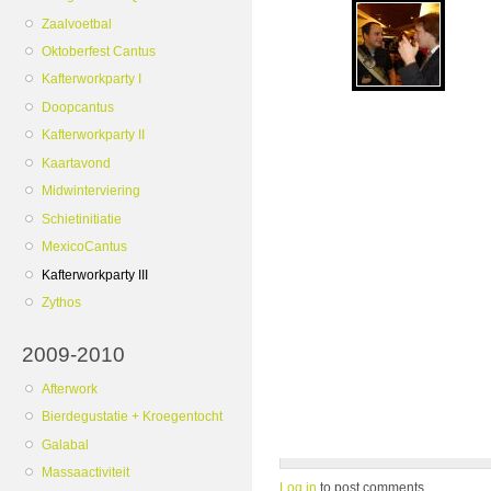
Zaalvoetbal
Oktoberfest Cantus
Kafterworkparty I
Doopcantus
Kafterworkparty II
Kaartavond
Midwinterviering
Schietinitiatie
MexicoCantus
Kafterworkparty III
Zythos
2009-2010
Afterwork
Bierdegustatie + Kroegentocht
Galabal
Massaactiviteit
Log in
to post comments