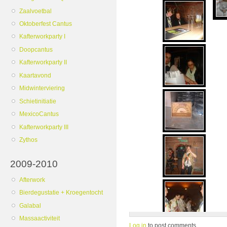
Zaalvoetbal
Oktoberfest Cantus
Kafterworkparty I
Doopcantus
Kafterworkparty II
Kaartavond
Midwinterviering
Schietinitiatie
MexicoCantus
Kafterworkparty III
Zythos
2009-2010
Afterwork
Bierdegustatie + Kroegentocht
Galabal
Massaactiviteit
Log in
to post comments