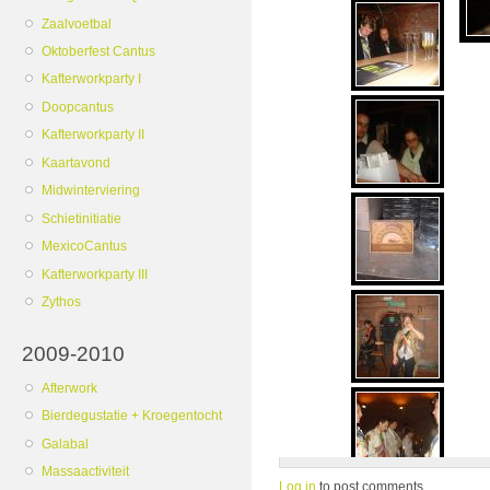
Zaalvoetbal
Oktoberfest Cantus
Kafterworkparty I
Doopcantus
Kafterworkparty II
Kaartavond
Midwinterviering
Schietinitiatie
MexicoCantus
Kafterworkparty III
Zythos
2009-2010
Afterwork
Bierdegustatie + Kroegentocht
Galabal
Massaactiviteit
Log in
to post comments