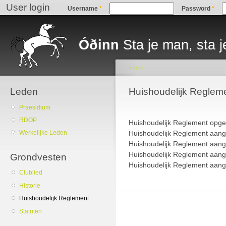
User login
Sk
Username
*
Password
*
ma
Main menu
co
Óðinn
Sta je man, sta j
Home
Leden
You are here
Huishoudelijk Reglem
Praesidium
RDOP
Huishoudelijk Reglement opges
Huishoudelijk Reglement aang
Werkelijke Leden
Huishoudelijk Reglement aang
Huishoudelijk Reglement aang
Grondvesten
Huishoudelijk Reglement aan
Clublied
Historie
Huishoudelijk Reglement
Statuten